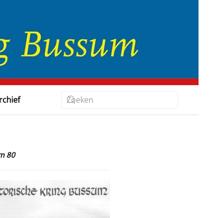
rchief
/m 80