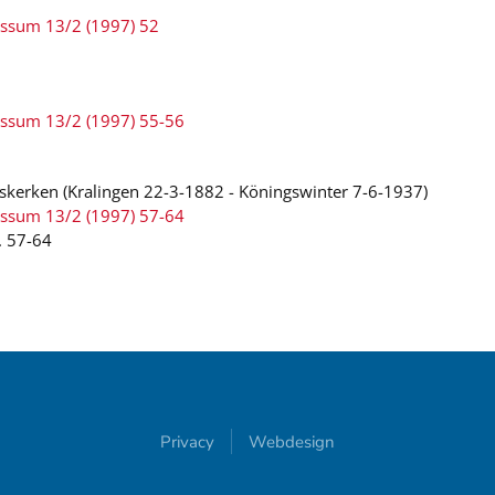
ussum 13/2 (1997) 52
ussum 13/2 (1997) 55-56
kerken (Kralingen 22-3-1882 - Köningswinter 7-6-1937)
ussum 13/2 (1997) 57-64
. 57-64
Privacy
Webdesign