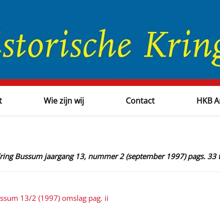
t
Wie zijn wij
Contact
HKB A
 Kring Bussum jaargang 13, nummer 2 (september 1997) pags. 33 
ussum 13/2 (1997) omslag pag. ii