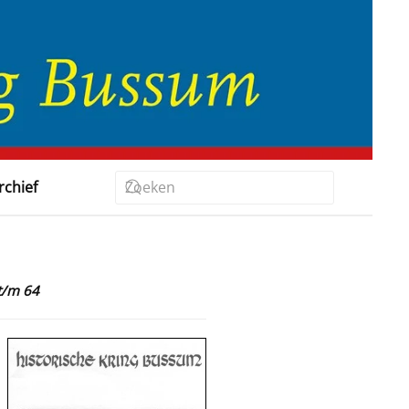
rchief
t/m 64