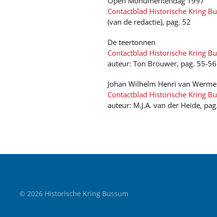
Open Monumentendag 1997
Contactblad Historische Kring B
(van de redactie), pag. 52
De teertonnen
Contactblad Historische Kring B
auteur: Ton Brouwer, pag. 55-56
Johan Wilhelm Henri van Wermes
Contactblad Historische Kring B
auteur: M.J.A. van der Heide, pag
©
2026
Historische Kring Bussum