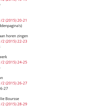
9
1/2 (2015) 20-21
iddenpagina's)
waan horen zingen
1/2 (2015) 22-23
3
werk
1/2 (2015) 24-25
5
on
1/2 (2015) 26-27
26-27
ilie Boursse
1/2 (2015) 28-29