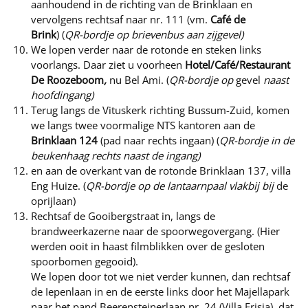
aanhoudend in de richting van de Brinklaan en
vervolgens rechtsaf naar nr. 111 (vm.
Café de
Brink
) (
QR-bordje op brievenbus aan zijgevel)
We lopen verder naar de rotonde en steken links
voorlangs. Daar ziet u voorheen
Hotel/Café/Restaurant
De Roozeboom
,
nu Bel Ami. (
QR-bordje op
gevel
naast
hoofdingang)
Terug langs de Vituskerk richting Bussum-Zuid, komen
we langs twee voormalige NTS kantoren aan de
Brinklaan 124
(pad naar rechts ingaan) (
QR-bordje in de
beukenhaag rechts naast de ingang)
en aan de overkant van de rotonde Brinklaan 137, villa
Eng Huize. (
QR-bordje op de lantaarnpaal vlakbij bij
de
oprijlaan)
Rechtsaf de Gooibergstraat in, langs de
brandweerkazerne naar de spoorwegovergang. (Hier
werden ooit in haast filmblikken over de gesloten
spoorbomen gegooid).
We lopen door tot we niet verder kunnen, dan rechtsaf
de Iepenlaan in en de eerste links door het Majellapark
naar het pand Beerensteinerlaan nr. 24 (Villa Frisia), dat