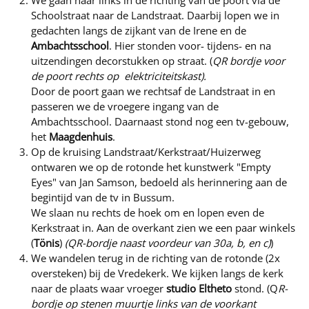
Schoolstraat naar de Landstraat. Daarbij lopen we in
gedachten langs de zijkant van de Irene en de
Ambachtsschool
. Hier stonden voor- tijdens- en na
uitzendingen decorstukken op straat. (
QR bordje voor
de poort rechts op
elektriciteitskast
).
Door de poort gaan we rechtsaf de Landstraat in en
passeren we de vroegere ingang van de
Ambachtsschool. Daarnaast stond nog een tv-gebouw,
het
Maagdenhuis
.
Op de kruising Landstraat/Kerkstraat/Huizerweg
ontwaren we op de rotonde het kunstwerk "Empty
Eyes" van Jan Samson, bedoeld als herinnering aan de
begintijd van de tv in Bussum.
We slaan nu rechts de hoek om en lopen even de
Kerkstraat in. Aan de overkant zien we een paar winkels
(
Tönis
)
(QR-bordje naast voordeur van
30a, b, en c
)
)
We wandelen terug in de richting van de rotonde (2x
oversteken) bij de Vredekerk. We kijken langs de kerk
naar de plaats waar vroeger
studio Eltheto
stond. (Q
R-
bordje op stenen muurtje links van de voorkant