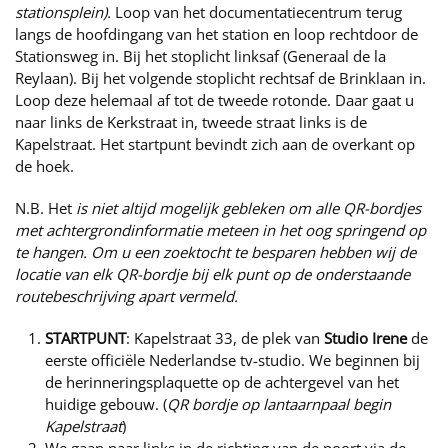
stationsplein
).
Loop van het documentatiecentrum terug
langs de hoofdingang van het station en loop rechtdoor de
Stationsweg in. Bij het stoplicht linksaf (Generaal de la
Reylaan). Bij het volgende stoplicht rechtsaf de Brinklaan in.
Loop deze helemaal af tot de tweede rotonde. Daar gaat u
naar links de Kerkstraat in, tweede straat links is de
Kapelstraat. Het startpunt bevindt zich aan de overkant op
de hoek.
N.B. Het
is niet altijd mogelijk gebleken om alle QR-bordjes
met achtergrondinformatie meteen in het oog springend op
te hangen. Om u een zoektocht te besparen hebben wij de
locatie van elk QR-bordje bij elk punt op de onderstaande
routebeschrijving apart vermeld.
STARTPUNT
: Kapelstraat 33, de plek van
Studio Irene
de
eerste officiële Nederlandse tv-studio. We beginnen bij
de herinneringsplaquette op de achtergevel van het
huidige gebouw. (
QR bordje op lantaarnpaal begin
Kapelstraat
)
We gaan naar links in de richting van de poort via de