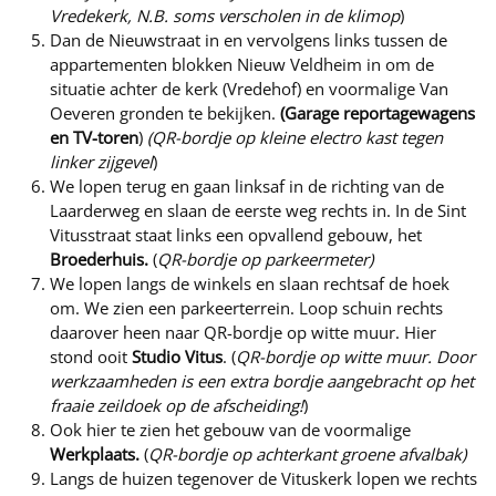
Vredekerk, N.B.
soms
verscholen in de klimop
)
Dan de Nieuwstraat in en vervolgens links tussen de
appartementen blokken Nieuw Veldheim in om de
situatie achter de kerk (Vredehof) en voormalige Van
Oeveren gronden te bekijken.
(Garage reportagewagens
en TV-toren
)
(QR-bordje op kleine electro kast tegen
linker zijgevel
)
We lopen terug en gaan linksaf in de richting van de
Laarderweg en slaan de eerste weg rechts in. In de Sint
Vitusstraat staat links een opvallend gebouw, het
Broederhuis.
(
QR-bordje op parkeermeter)
We lopen langs de winkels en slaan rechtsaf de hoek
om. We zien een parkeerterrein. Loop schuin rechts
daarover heen naar QR-bordje op witte muur. Hier
stond ooit
Studio Vitus
. (
QR-bordje op witte muur. Door
werkzaamheden is een extra bordje aangebracht op het
fraaie zeildoek op de afscheiding!
)
Ook hier te zien het gebouw van de voormalige
Werkplaats.
(
QR-bordje op achterkant groene afvalbak)
Langs de huizen tegenover de Vituskerk lopen we rechts