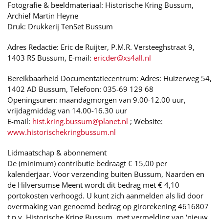
Fotografie & beeldmateriaal: Historische Kring Bussum,
Archief Martin Heyne
Druk: Drukkerij TenSet Bussum
Adres Redactie: Eric de Ruijter, P.M.R. Versteeghstraat 9,
1403 RS Bussum, E-mail:
ericder@xs4all.nl
Bereikbaarheid Documentatiecentrum: Adres: Huizerweg 54,
1402 AD Bussum, Telefoon: 035-69 129 68
Openingsuren: maandagmorgen van 9.00-12.00 uur,
vrijdagmiddag van 14.00-16.30 uur
E-mail:
hist.kring.bussum@planet.nl
; Website:
www.historischekringbussum.nl
Lidmaatschap & abonnement
De (minimum) contributie bedraagt € 15,00 per
kalenderjaar. Voor verzending buiten Bussum, Naarden en
de Hilversumse Meent wordt dit bedrag met € 4,10
portokosten verhoogd. U kunt zich aanmelden als lid door
overmaking van genoemd bedrag op girorekening 4616807
t.n.v. Historische Kring Bussum, met vermelding van ‘nieuw