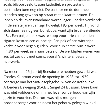
zoals bijvoorbeeld tussen katholiek en protestant,
bestonden toen nog niet. De pastoor en de dominee
stonden nog gewoon op straat met elkaar te praten. De
lonen en de levensstandaard waren lager. Charles verdiende
in de eerste jaren van zijn huwelijk f 9,- per week. Hij vond
zich daarmee nog een bolleboos, want zijn broer verdiende
f 8,-. Een pakje tabak was te koop voor drie cent en tien
sigaren kostten een dubbeltje. Een pak of een winterjas
kocht je voor negen gulden. Voor hun eerste huisje werd
f 1,80 per week aan huur betaald. De werktijden waren van
zes tot zes uur, met soms, vooral 's winters, betaald
overwerk.
Na meer dan 25 jaar bij Bensdorp te hebben gewerkt was
Charles Klijnman vanaf de opening in 1928 tot 1939
concierge van het Sint-Josephgebouw van de Katholieke
Arbeiders Beweging (K.A.B.), Singel 24 Bussum. Deze baan
was niet voldoende om in het levensonderhoud van zijn
gezin te voorzien. Daarom was hij 's morgens
broodbezorger voor de naast het gebouw gelegen winkel