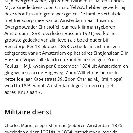
Mijn overgrootvader, zijn zonen Wilhelmus J.M. en Charles
M.J. alsmede diens zoon Christoffel A.A. hebben gewerkt bij
deze voor Bussum grote werkgever. De familie verhuisde
met Bensdorp mee vanuit Amsterdam naar Bussum.
Overgrootvader Christoffel Joannes Klijnman (geboren
Amsterdam 1838 -overleden Bussum 1921) werkte het
grootste gedeelte van zijn leven als boekhouder bij
Bensdorp. Per 18 oktober 1893 vestigde hij zich met zijn
echtgenote vanuit Amsterdam op het adres Sint Janslaan 3 in
Bussum. Vrijwel alle kinderen zouden hen volgen. Zoon
Paulus H.M.J. kwam per 8 december 1894 uit Amsterdam en
ging wonen aan de Hogeweg. Zoon Wilhelmus betrok in
hetzelfde jaar Kapelstraat 39. Zoon Charles M.J. (mijn opa)
werd in 1899 vanuit Amsterdam ingeschreven op het
adres Kruislaan 7.
Militaire dienst
Charles Marie Joseph Klijnman (geboren Amsterdam 1875 -
overleden aldaar 1961)is in 1894 ingeschreven voor de