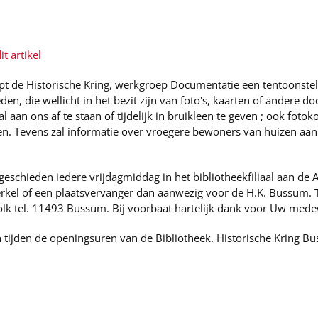
t artikel
t de Historische Kring, werkgroep Documentatie een tentoonstelli
den, die wellicht in het bezit zijn van foto's, kaarten of andere 
l aan ons af te staan of tijdelijk in bruikleen te geven ; ook foto
ssen. Tevens zal informatie over vroegere bewoners van huizen aan
geschieden iedere vrijdagmiddag in het bibliotheekfiliaal aan de A
kel of een plaatsvervanger dan aanwezig voor de H.K. Bussum. Te
lk tel. 11493 Bussum. Bij voorbaat hartelijk dank voor Uw mede
n tijden de openingsuren van de Bibliotheek. Historische Kring B