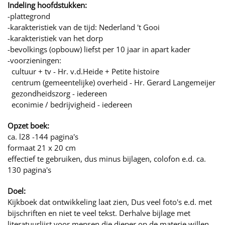
Indeling hoofdstukken:
-plattegrond
-karakteristiek van de tijd: Nederland 't Gooi
-karakteristiek van het dorp
-bevolkings (opbouw) liefst per 10 jaar in apart kader
-voorzieningen:
cultuur + tv - Hr. v.d.Heide + Petite histoire
centrum (gemeentelijke) overheid - Hr. Gerard Langemeijer
gezondheidszorg - iedereen
econimie / bedrijvigheid - iedereen
Opzet boek:
ca. l28 -144 pagina's
formaat 21 x 20 cm
effectief te gebruiken, dus minus bijlagen, colofon e.d. ca.
130 pagina's
Doel:
Kijkboek dat ontwikkeling laat zien, Dus veel foto's e.d. met
bijschriften en niet te veel tekst. Derhalve bijlage met
literatuurlijst voor mensen die dieper op de materie willen