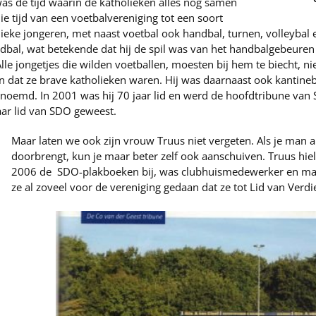
as de tijd waarin de katholieken alles nog samen
e tijd van een voetbalvereniging tot een soort
ieke jongeren, met naast voetbal ook handbal, turnen, volleybal
ndbal, wat betekende dat hij de spil was van het handbalgebeuren
Alle jongetjes die wilden voetballen, moesten bij hem te biecht, n
n dat ze brave katholieken waren. Hij was daarnaast ook kantine
benoemd. In 2001 was hij 70 jaar lid en werd de hoofdtribune v
jaar lid van SDO geweest.
Maar laten we ook zijn vrouw Truus niet vergeten. Als je man al z
doorbrengt, kun je maar beter zelf ook aanschuiven. Truus hie
2006 de SDO-plakboeken bij, was clubhuismedewerker en maa
ze al zoveel voor de vereniging gedaan dat ze tot Lid van Ver