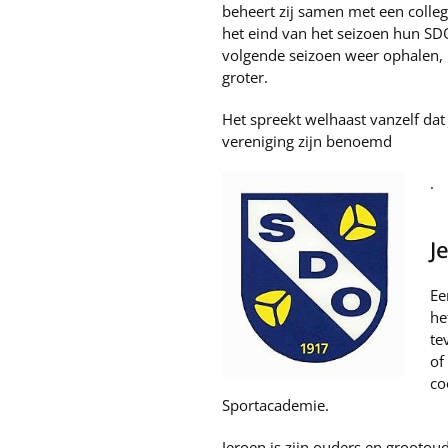
beheert zij samen met een colleg
het eind van het seizoen hun SD
volgende seizoen weer ophalen,
groter.
Het spreekt welhaast vanzelf dat 
vereniging zijn benoemd
.
J
Ee
he
te
of
co
Sportacademie.
Jeroen is zijn ouders en grootoud