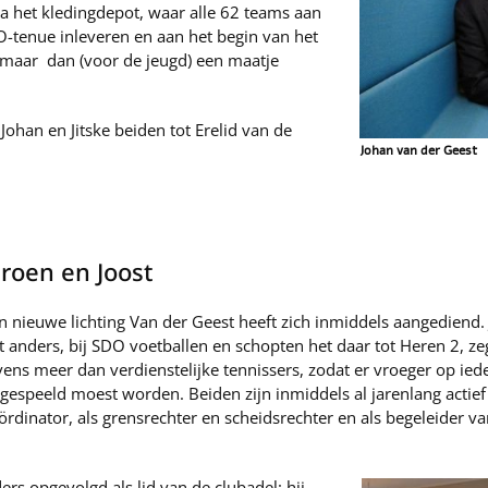
a het kledingdepot, waar alle 62 teams aan
O-tenue inleveren en aan het begin van het
 maar dan (voor de jeugd) een maatje
Johan en Jitske beiden tot Erelid van de
Johan van der Geest
eroen en Joost
n nieuwe lichting Van der Geest heeft zich inmiddels aangediend.
t anders, bij SDO voetballen en schopten het daar tot Heren 2, 
vens meer dan verdienstelijke tennissers, zodat er vroeger op ie
 gespeeld moest worden. Beiden zijn inmiddels al jarenlang actief 
ördinator, als grensrechter en scheidsrechter en als begeleider va
ers opgevolgd als lid van de clubadel: hij