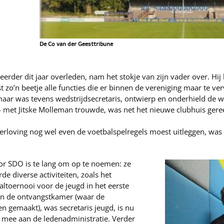
De Co van der Geesttribune
rder dit jaar overleden, nam het stokje van zijn vader over. Hij b
 zo’n beetje alle functies die er binnen de vereniging maar te ver
 maar was tevens wedstrijdsecretaris, ontwierp en onderhield de 
974 met Jitske Molleman trouwde, was net het nieuwe clubhuis ge
verloving nog wel even de voetbalspelregels moest uitleggen, was o
 voor SDO is te lang om op te noemen: ze
de diverse activiteiten, zoals het
altoernooi voor de jeugd in het eerste
van de ontvangstkamer (waar de
 gemaakt), was secretaris jeugd, is nu
t mee aan de ledenadministratie. Verder