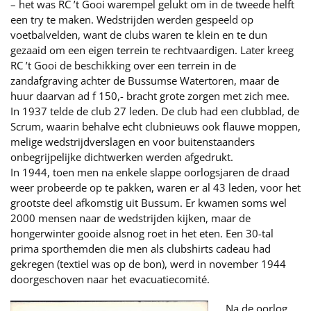
– het was RC ’t Gooi warempel gelukt om in de tweede helft
een try te maken. Wedstrijden werden gespeeld op
voetbalvelden, want de clubs waren te klein en te dun
gezaaid om een eigen terrein te rechtvaardigen. Later kreeg
RC ’t Gooi de beschikking over een terrein in de
zandafgraving achter de Bussumse Watertoren, maar de
huur daarvan ad f 150,- bracht grote zorgen met zich mee.
In 1937 telde de club 27 leden. De club had een clubblad, de
Scrum, waarin behalve echt clubnieuws ook flauwe moppen,
melige wedstrijdverslagen en voor buitenstaanders
onbegrijpelijke dichtwerken werden afgedrukt.
In 1944, toen men na enkele slappe oorlogsjaren de draad
weer probeerde op te pakken, waren er al 43 leden, voor het
grootste deel afkomstig uit Bussum. Er kwamen soms wel
2000 mensen naar de wedstrijden kijken, maar de
hongerwinter gooide alsnog roet in het eten. Een 30-tal
prima sporthemden die men als clubshirts cadeau had
gekregen (textiel was op de bon), werd in november 1944
doorgeschoven naar het evacuatiecomité.
Na de oorlog