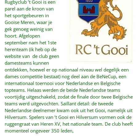
Rugbyclub ’t Gooi is een
parel aan de kroon van
het sportgebeuren in
Gooise Meren, waar je
gek genoeg weinig van
hoort. Afgelopen
september nam het 1ste
herenteam (ik heb op de
website van de club geen
damesteams kunnen
ontdekken, hoewel er op nationaal niveau wel degelijk een
dames competitie bestaat) nog deel aan de BeNeCup, een
internationaal toernooi voor Nederlandse en Belgische
topteams. Helaas werden de beide Nederlandse teams
voortijdig uitgeschakeld, zodat de finale door twee Belgische
teams werd uitgevochten. Saillant detail: de tweede
Nederlandse deelnemer kwam ook uit het Gooi, namelijk uit
Hilversum. Spelers van ’t Gooi en Hilversum vormen ook de
ruggengraat van Heren XV, het nationale team. De club heeft
momenteel ongeveer 350 leden,