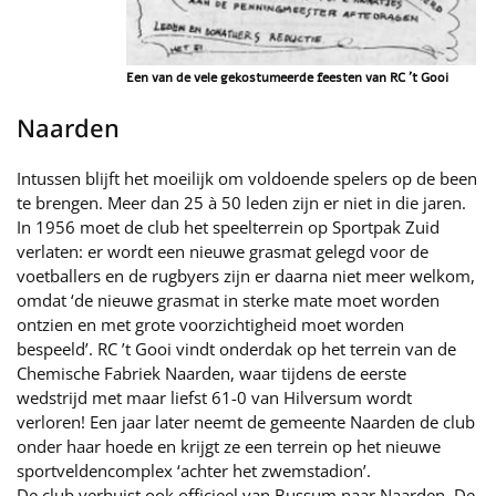
Een van de vele gekostumeerde feesten van RC ’t Gooi
Naarden
Intussen blijft het moeilijk om voldoende spelers op de been
te brengen. Meer dan 25 à 50 leden zijn er niet in die jaren.
In 1956 moet de club het speelterrein op Sportpak Zuid
verlaten: er wordt een nieuwe grasmat gelegd voor de
voetballers en de rugbyers zijn er daarna niet meer welkom,
omdat ‘de nieuwe grasmat in sterke mate moet worden
ontzien en met grote voorzichtigheid moet worden
bespeeld’. RC ’t Gooi vindt onderdak op het terrein van de
Chemische Fabriek Naarden, waar tijdens de eerste
wedstrijd met maar liefst 61-0 van Hilversum wordt
verloren! Een jaar later neemt de gemeente Naarden de club
onder haar hoede en krijgt ze een terrein op het nieuwe
sportveldencomplex ‘achter het zwemstadion’.
De club verhuist ook officieel van Bussum naar Naarden. De