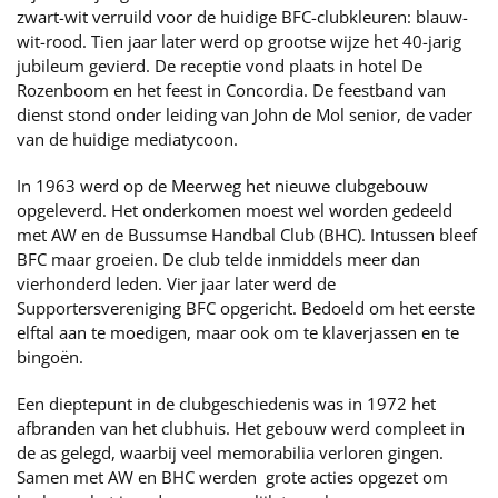
zwart-wit verruild voor de huidige BFC-clubkleuren: blauw-
wit-rood. Tien jaar later werd op grootse wijze het 40-jarig
jubileum gevierd. De receptie vond plaats in hotel De
Rozenboom en het feest in Concordia. De feestband van
dienst stond onder leiding van John de Mol senior, de vader
van de huidige mediatycoon.
In 1963 werd op de Meerweg het nieuwe clubgebouw
opgeleverd. Het onderkomen moest wel worden gedeeld
met AW en de Bussumse Handbal Club (BHC). Intussen bleef
BFC maar groeien. De club telde inmiddels meer dan
vierhonderd leden. Vier jaar later werd de
Supportersvereniging BFC opgericht. Bedoeld om het eerste
elftal aan te moedigen, maar ook om te klaverjassen en te
bingoën.
Een dieptepunt in de clubgeschiedenis was in 1972 het
afbranden van het clubhuis. Het gebouw werd compleet in
de as gelegd, waarbij veel memorabilia verloren gingen.
Samen met AW en BHC werden grote acties opgezet om