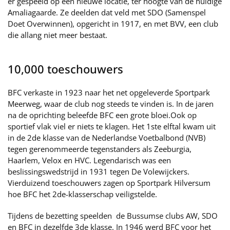
er gespeeld op een nieuwe locatie, ter hoogte van de huidige
Amaliagaarde. Ze deelden dat veld met SDO (Samenspel
Doet Overwinnen), opgericht in 1917, en met BVV, een club
die allang niet meer bestaat.
10,000 toeschouwers
BFC verkaste in 1923 naar het net opgeleverde Sportpark
Meerweg, waar de club nog steeds te vinden is. In de jaren
na de oprichting beleefde BFC een grote bloei.Ook op
sportief vlak viel er niets te klagen. Het 1ste elftal kwam uit
in de 2de klasse van de Nederlandse Voetbalbond (NVB)
tegen gerenommeerde tegenstanders als Zeeburgia,
Haarlem, Velox en HVC. Legendarisch was een
beslissingswedstrijd in 1931 tegen De Volewijckers.
Vierduizend toeschouwers zagen op Sportpark Hilversum
hoe BFC het 2de-klasserschap veiligstelde.
Tijdens de bezetting speelden de Bussumse clubs AW, SDO
en BFC in dezelfde 3de klasse. In 1946 werd BFC voor het