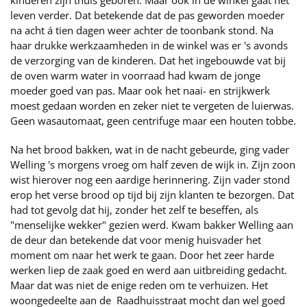
kinderen zijn thuis geboren. Maar ook in de winkel gaat het
leven verder. Dat betekende dat de pas geworden moeder
na acht á tien dagen weer achter de toonbank stond. Na
haar drukke werkzaamheden in de winkel was er 's avonds
de verzorging van de kinderen. Dat het ingebouwde vat bij
de oven warm water in voorraad had kwam de jonge
moeder goed van pas. Maar ook het naai- en strijkwerk
moest gedaan worden en zeker niet te vergeten de luierwas.
Geen wasautomaat, geen centrifuge maar een houten tobbe.
Na het brood bakken, wat in de nacht gebeurde, ging vader
Welling 's morgens vroeg om half zeven de wijk in. Zijn zoon
wist hierover nog een aardige herinnering. Zijn vader stond
erop het verse brood op tijd bij zijn klanten te bezorgen. Dat
had tot gevolg dat hij, zonder het zelf te beseffen, als
"menselijke wekker" gezien werd. Kwam bakker Welling aan
de deur dan betekende dat voor menig huisvader het
moment om naar het werk te gaan. Door het zeer harde
werken liep de zaak goed en werd aan uitbreiding gedacht.
Maar dat was niet de enige reden om te verhuizen. Het
woongedeelte aan de Raadhuisstraat mocht dan wel goed