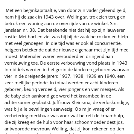
Met een beginkapitaaltje, van door zijn vader geleend geld,
nam hij de zaak in 1943 over. Welling sr. trok zich terug en
betrok een woning aan de overzijde van de winkel, Sint
Janslaan nr. 38. Dat betekende niet dat hij op zijn lauweren
rustte. Met hart en ziel was hij bij de zaak betrokkm en hielp
met veel genoegen. In die tijd was er ook al concurrentie,
hetgeen betekende dat de nieuwe eigenaar met zijn tijd mee
moest. Materialen waren verouderd en dringend aan
vernieuwing toe. De eerste verbouwing vond plaats in 1943.
Inmiddels werden in het gezin de kinderen geboren waarvan
vier in de dreigende jaren: 1937, 1938, 1939 en 1940, een
zeer meilijke periode. In totaal werden er acht kinderen
geboren, keuriq verdeeld, vier jongens en vier meisjes. Als
de baby zich aankondigde werd het kraambed in de
achterkamer geplaatst. Juffrouw Kleinsma, de verloskundige,
was bij alle bevallingen aanwezig. Op mijn vraag of er
verbetering merkbaar was voor wat betreft de kraamhulp,
die zij kreeg en de hulp voor haar schoonmoeder destijds,
antwoordde mevrouw Welling, dat zij kon rekenen op tien