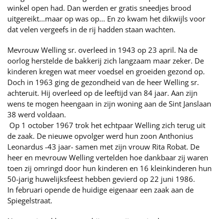
winkel open had. Dan werden er gratis sneedjes brood
uitgereikt...maar op was op... En zo kwam het dikwijls voor
dat velen vergeefs in de rij hadden staan wachten.
Mevrouw Welling sr. overleed in 1943 op 23 april. Na de
oorlog herstelde de bakkerij zich langzaam maar zeker. De
kinderen kregen wat meer voedsel en groeiden gezond op.
Doch in 1963 ging de gezondheid van de heer Welling sr.
achteruit. Hij overleed op de leeftijd van 84 jaar. Aan zijn
wens te mogen heengaan in zijn woning aan de Sint Janslaan
38 werd voldaan.
Op 1 october 1967 trok het echtpaar Welling zich terug uit
de zaak. De nieuwe opvolger werd hun zoon Anthonius
Leonardus -43 jaar- samen met zijn vrouw Rita Robat. De
heer en mevrouw Welling vertelden hoe dankbaar zij waren
toen zij omringd door hun kinderen en 16 kleinkinderen hun
50-jarig huwelijksfeest hebben gevierd op 22 juni 1986.
In februari opende de huidige eigenaar een zaak aan de
Spiegelstraat.