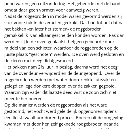
pond waren geen uitzondering. Het gebeurde met de hand
omdat daar geen vormen voor aanwezig waren.
Nadat de roggebroden in model waren gevormd werden zij
stuk voor stuk in de zemelen gedrukt, Dat had tot nut dat na
het bakken -en later het stomen- de roggebroden
gemakkelijk van elkaar gescheiden konden worden. Pas dan
werden zij in de oven geplaatst, hetgeen gebeurde door
middel van een schieter, waardoor de roggebroden op de
juiste plaats "geschoten" werden. De oven werd gesloten en
de kieren met deeg dichtgesmeerd.
Het bakken nam 2½ uur in beslag, daarna werd het deeg
van de ovendeur verwijderd en de deur geopend. Over de
roggebroden werden met water doordrenkte jutezakken
gelegd en lege donkere doppen over de zakken gegooid.
Waarcm zijn vader dit laatste deed wist de zoon zich niet
meer te herinneren.
Op die manier werden de roggebroden als het ware
gestoomd, het vocht werd geleidelijk opgenomen tijdens
een liefst twaalf uur durend proces. Boeren uit de omgeving
kwamen met door hen zelf geknede roqgebroden naar de