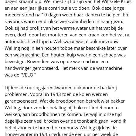
dagen kraamhulp. Wel mest zij lid zijn van het Wit-Gele Kruis
en aan een jaarlijkse contributie voldoen. Ook deze jonge
moeder stond na 10 dagen weer haar klanten te helpen. En
s'avonds waren er drukke werkzaamheden in haar gezin.
Ook zij had profijt van het warme water uit het vat bij de
oven, doch door het monteren van een kraan kon het vat nu
automatisch vol lopen. Weliswaar waste ook mevrouw
Welling nog in een houten tobbe maar beschikte later over
een wasmachine. Een houten kuip waarin een schoep was
bevestigd. Bovendien was op de wasmachine een
handwringer gemonteerd. Het merk van de wasmachine
was de "VELO"'
Tijdens de oorlogsjaren kwamen ook voor de bakkerij
problemen. Vooral in 1943 toen de kolen werden
gerantsoeneerd. Wat de broodbonnen betreft wist bakker
Welling, door zonder betaling bij bakker Lindeboom te
werken, aan broodbonnen te komen. Terwijl in onze tijd
dagelijks zeer veel broden over de toonbank gaan, vond ik
het bijzander te horen hoe memuw Welling tijdens de
hongerwinter in 1945 gedurende één uur per week de