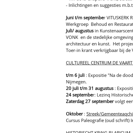
- Inlichtingen en suggesties m.b.
Juni t/m septembe
r VITUSKERK R
Werkgroep Behoud en Restauratie
Juli/ augustus
in Kunstenaarscent
VONK en de stedelijke omgeving t
architectuur en kunst. Het proj
Toer-in krant verkrijgbaar bij d
CULTUREEL CENTRUM DE VAART 
t/m 6 juli
: Expositie "Na de do
Nijmegen.
20 juli t/m 31 augustus
: Exposit
24 septembe
r: Lezinq Historisc
Zaterdag 27 september
volgt ee
Oktober
:
Streek/Gemeenteaqch
Cursus Paleografie (oud schrift)
HISTORISCHT KRiNG BLARICUM