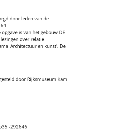
orgd door leden van de
264
e opgave is van het gebouw DE
lezingen over relatie
ma 'Architectuur en kunst'. De
ngesteld door Rijksmuseum Kam
. o35 -292646