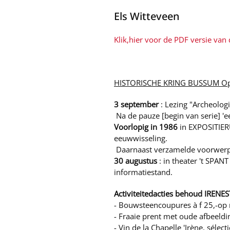
Els Witteveen
Klik,hier voor de PDF versie van d
HISTORISCHE KRING BUSSUM Open
3 september
: Lezing "Archeolog
Na de pauze [begin van serie] '
Voorlopig in 1986
in EXPOSITIER
eeuwwisseling.
Daarnaast verzamelde voorwerpe
30 augustus
: in theater 't SPAN
informatiestand.
Activiteitedacties behoud IREN
- Bouwsteencoupures à f 25,-op 
- Fraaie prent met oude afbeeld
- Vin de la Chapelle 'Irène, séle