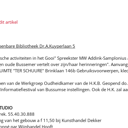
it artikel
bare Bibliotheek Dr.A.Kuyperlaan 5
ische activiteiten in het Gooi" Spreekster MW Addink-Samploniu
een oude Bussemer vertelt over zijn/haar herinneringen". Aanvan
UIMTE "TER SCHUURE" Brinklaan 146b Gebruiksvoorwerpen, kledi
n van de Werkgroep Oudheidkamer van de H.K.B. Geopend do. e
T Informatiefiestival van Bussumse instellingen. Ook de H.K. zal a
ESTUDIO
rek. 55.40.30.888
ing van het gebouw a f 11,50 bij Kunsthandel Dekker
ctionné par Wijnhandel Hooft