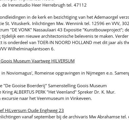
t. de Irenestudio Heer Herrebrugh tel. 47112
ondleidingen in de kerk en bezichtiging van het Ademaorgel verz
 St. Vituskerk. Inlichtingen Mw. Wennink tel. 12596 en VVV, 30
rum "DE VONK" Nassaulaari 43 Expositie "Kunstbouwproject"; d
ijdelijk een nieuwe architectonische belevenis te maken. Verder 
ect is onderdeel van TOER-IN NOORD HOLLAND met dit jaar als the
e VVV Wilhelminaplantsoen 6.
Goois Museum Vaartweg HILVERSUM
od in Noviomagus', Romeinse opgravingen in Nijmegen e.o. Same
ie "De Gooise Boerderij" Samenstelling Goois Museum
he Kring ALBERTUS PERK "Het Veenland" Spreker Dr. K. Mur.
n excursie naar het Veenmuseum in Vinkeveen.
ief HiLversum Oude Enghweg 23
 Inlichtingen vanaf september bij de archivaris Mw Abrahamse tel