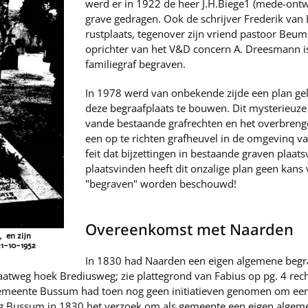
werd er in 1922 de heer J.H.Biege1 (mede-ontwi
grave gedragen. Ook de schrijver Frederik van 
rustplaats, tegenover zijn vriend pastoor Beum
oprichter van het V&D concern A. Dreesmann is
familiegraf begraven.
In 1978 werd van onbekende zijde een plan g
deze begraafplaats te bouwen. Dit mysterieuze
vande bestaande grafrechten en het overbrengen
een op te richten grafheuvel in de omgevinq v
feit dat bijzettingen in bestaande graven plaat
plaatsvinden heeft dit onzalige plan geen kans
"begraven" worden beschouwd!
Overeenkomst met Naarden
, en zijn
21-10-1952
In 1830 had Naarden een eigen algemene begra
atweg hoek Brediusweg; zie plattegrond van Fabius op pg. 4 re
emeente Bussum had toen nog geen initiatieven genomen om een e
eg Bussum in 1830 het verzoek om als gemeente een eigen algeme