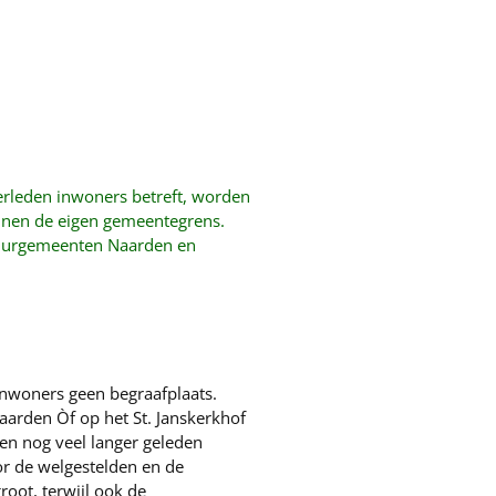
erleden inwoners betreft, worden
nnen de eigen gemeentegrens.
 buurgemeenten Naarden en
inwoners geen begraafplaats.
arden Òf op het St. Janskerkhof
 en nog veel langer geleden
or de welgestelden en de
oot, terwijl ook de