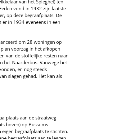
kkelaar van het Spieghel) ten
Eeden vond in 1932 zijn laatste
er, op deze begraafplaats. De
 er in 1934 eveneens in een
elanceerd om 28 woningen op
 plan voorzag in het afkopen
 van de stoffelijke resten naar
an het Naarderbos. Vanwege het
svonden, en nog steeds
 van slagen gehad. Het kan als
afplaats aan de straatweg
chts boven) op Bussums
igen begraafplaats te stichten.
ne begraafplaats aan te leggen,