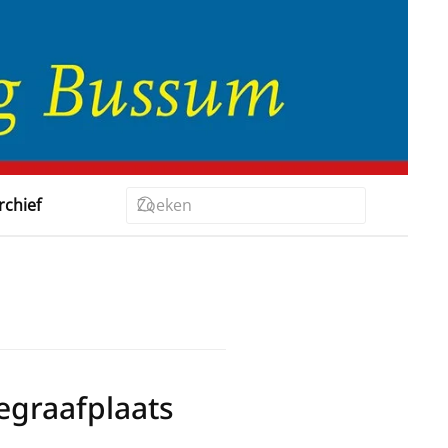
rchief
egraafplaats