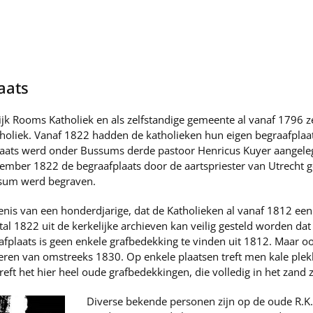
aats
k Rooms Katholiek en als zelfstandige gemeente al vanaf 1796 z
holiek. Vanaf 1822 hadden de katholieken hun eigen begraafpla
aats werd onder Bussums derde pastoor Henricus Kuyer aangele
mber 1822 de begraafplaats door de aartspriester van Utrecht g
ussum werd begraven.
enis van een honderdjarige, dat de Katholieken al vanaf 1812 ee
 1822 uit de kerkelijke archieven kan veilig gesteld worden dat hi
fplaats is geen enkele grafbedekking te vinden uit 1812. Maar o
teren van omstreeks 1830. Op enkele plaatsen treft men kale plek
treft het hier heel oude grafbedekkingen, die volledig in het zand 
Diverse bekende personen zijn op de oude R.K