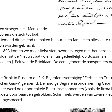
n vroeger niet. Men kende
oners die zich tot taak
n iemand dit bekend te maken bij buren en familie en alles zo te 
 kon worden gebracht.
 1893 komen we maar liefst vier inwoners tegen met het beroep 
Ledder uit de Nieuwstraat (wiens huis gedeeltelijk op Bussums e
straat en J. Pelt van de Brinklaan. De eerstgenoemde aansprekers
e Brink in Bussum de R.K. Begrafenisvereniging "Eerbied en Tro
ied en Gauw" genoemd. De huidige Begrafenisonderneming Gebr. 
oer werd ook door enkele Bussumse aannemers (zoals de firma Fok
jkkoets door paarden getrokken. Schimmels werden van zware kled
 ingesmeerd.