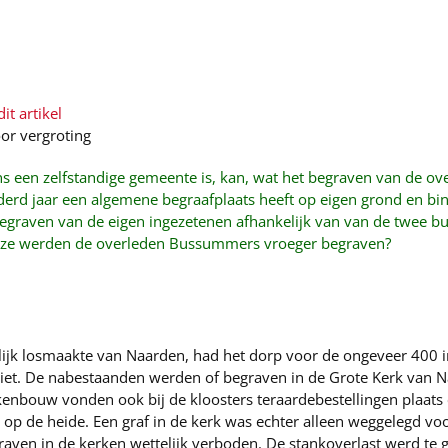
it artikel
oor vergroting
s een zelfstandige gemeente is, kan, wat het begraven van de ov
erd jaar een algemene begraafplaats heeft op eigen grond en bi
begraven van de eigen ingezetenen afhankelijk van van de twee
jze werden de overleden Bussummers vroeger begraven?
ijk losmaakte van Naarden, had het dorp voor de ongeveer 400 
et. De nabestaanden werden of begraven in de Grote Kerk van Na
rkenbouw vonden ook bij de kloosters teraardebestellingen plaats
 op de heide. Een graf in de kerk was echter alleen weggelegd vo
aven in de kerken wettelijk verboden. De stankoverlast werd te gr