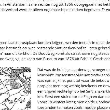
 In Amsterdam is men echter nog tot 1866 doorgegaan met het b
dit verbod werd er alleen nog maar bij de kerken begraven. Er we
en laatste rustplaats konden krijgen, werden (net als in de and
aar het sinds eeuwen bestaande Sint Janskerkhof te Laren gebrach
' naar dit kerkhof. De Doodweg komt als straatnaam nog steeds 
oodweg, vgl.de kaart van Bussum van 1876 uit Fabius' Geschiede
Dat was de huidige Laarderweg, vroeger oo
kruispunt Prinsenstraat-Nieuwstraat-Laa
was namelijk het punt tot waar de bebouw
dorp dat toen nog weinig betekenis en om
een vrijwel rechte lijn op het Sint Janskerk
km. Eerst een stuk door de Engh en dan de 
Vooral 's winters kreeg men op de Doodwe
toestanden te maken zoals modderplassen; 