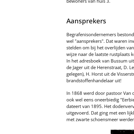
bewoners van huis 3.
Aansprekers
Begrafenisondernemers bestonde
wel "aansprekers". Dat waren inw
stelden om bij het overlijden va
wijze naar de laatste rustplaats
In het adresboek van Bussum uit
de Jager uit de Herenstraat, D. 
gelegen), H. Horst uit de Visser
brandstoffenhandelaar uit!
In 1868 werd door pastoor Van d
ook wel eens oneerbiedig "Eerb
dateert van 1895. Het dodenverv
uitgevoerd. Dat ging met een li
met zwarte schoensmeer werden