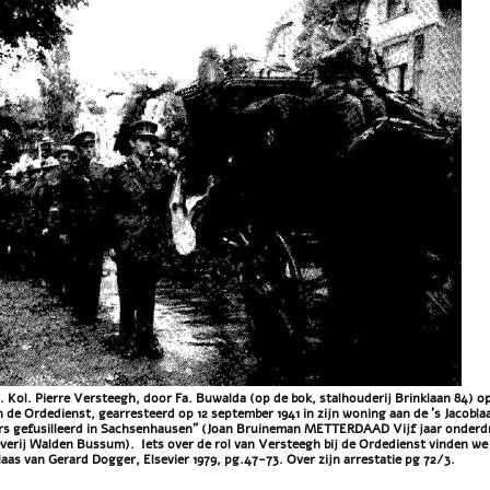
t. Kol. Pierre Versteegh, door Fa. Buwalda (op de bok, stalhouderij Brinklaan 84) o
n de Ordedienst, gearresteerd op 12 september 1941 in zijn woning aan de 's Jacobl
rs gefusilleerd in Sachsenhausen" (Joan Bruineman METTERDAAD Vijf jaar onderdr
everij Walden Bussum). Iets over de rol van Versteegh bij de Ordedienst vinden
aas van Gerard Dogger, Elsevier 1979, pg.47-73. Over zijn arrestatie pg 72/3.