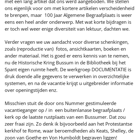
met een lang artikel dat ons werd aangeboden. We stellen
ons eigenlijk voor om met kortere artikelen verscheidenheid
te brenpen, maar 100 Jaar Algemene Begraafplaats is weer
eens een heel ander onderwerp. Met wat korte bijdragen is
er toch wel weer enige diversiteit van lektuur, dachten we.
Verder vragen we uw aandacht voor diverse schenkingen,
zoals (reproductie van) fotos, ansichtkaarten, boeken en
ander materiaal. Het is goed er eens kennis van te nemen,
nu de Historische Kring Bussum in de Bibliotheek bij het
Spant eigen ruimte heeft. De werkgroep DOCUMENTATIE is
druk doende alle gegevens te verwerken in overzichtelijke
systemen, en na de vacantie krijqt u uitgebreider informatie
over openingstijden enz.
Misschien stuit de door ons Nummer gestimuleerde
vacantieganger op / in een buitenlanase begraafplaats /
kerk op de laatste rustplaats van een Bussumer. Dat zou
zeer fraai zijn. Zo denk ik bijvoorbeeld aan het Protestantse
kerkhof te Rome, waar beroemdheden als Keats, Shelley, de
zoon van Goethe en Von Humboldt begraven liggen!