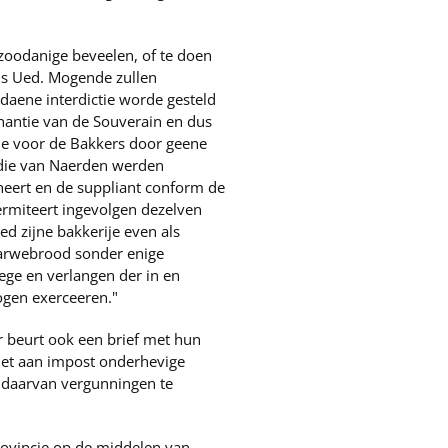
"zoodanige beveelen, of te doen
ls Ued. Mogende zullen
aene interdictie worde gesteld
onantie van de Souverain en dus
ie voor de Bakkers door geene
n die van Naerden werden
neert en de suppliant conform de
ermiteert ingevolgen dezelven
d zijne bakkerije even als
tarwebrood sonder enige
oege en verlangen der in en
gen exerceeren."
 beurt ook een brief met hun
niet aan impost onderhevige
 daarvan vergunningen te
rovincie op de middelen van