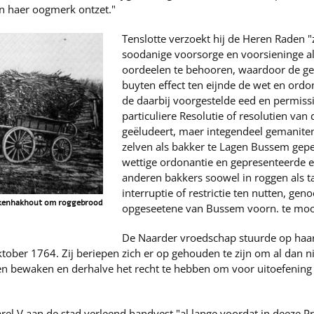
n haer oogmerk ontzet."
Tenslotte verzoekt hij de Heren Raden 
soodanige voorsorge en voorsieninge a
oordeelen te behooren, waardoor de ged
buyten effect ten eijnde de wet en ord
de daarbij voorgestelde eed en permiss
particuliere Resolutie of resolutien va
geëludeert, maer integendeel gemanite
zelven als bakker te Lagen Bussem gep
wettige ordonantie en gepresenteerde ee
anderen bakkers soowel in roggen als 
interruptie of restrictie ten nutten, gen
eikenhakhout om roggebrood
opgeseetene van Bussem voorn. te moo
De Naarder vroedschap stuurde op haar
ktober 1764. Zij beriepen zich er op gehouden te zijn om al dan 
n bewaken en derhalve het recht te hebben om voor uitoefening
rel V aan de stad verleend handvest "al lange voordat in deeze P