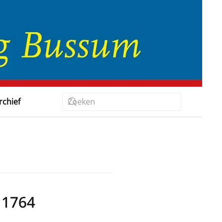
rchief
 1764