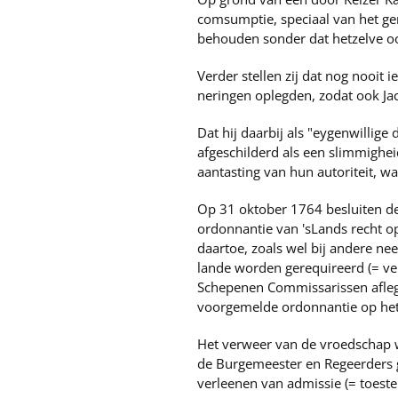
comsumptie, speciaal van het gema
behouden sonder dat hetzelve ooi
Verder stellen zij dat nog nooit
neringen oplegden, zodat ook Ja
Dat hij daarbij als "eygenwillig
afgeschilderd als een slimmigh
aantasting van hun autoriteit, 
Op 31 oktober 1764 besluiten de
ordonnantie van 'sLands recht op
daartoe, zoals wel bij andere ne
lande worden gerequireerd (= ve
Schepenen Commissarissen aflegg
voorgemelde ordonnantie op het
Het verweer van de vroedschap 
de Burgemeester en Regeerders g
verleenen van admissie (= toes