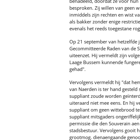
benadeeld, doordat ze voor hun
besproken. Zij willen van geen 
inmiddels zijn rechten en wist 
als bakker zonder enige restrict
evenals het reeds toegestane ro
Op 21 september van hetzelfde ja
Gecommitteerde Raden van de Sta
uiteenzet. Hij vermeldt zijn vol
Laage Bussem kunnende fungeren 
gehad".
Vervolgens vermeldt hij "dat he
van Naerden is ter hand gesteld 
suppliant zoude worden geïnterd
uiteraard niet mee eens. En hij 
suppliant om geen wittebrood te
suppliant mitsgaders ongeriffelij
permissie die den Souverain aen 
stadsbestuur. Vervolgens gooit h
grootmog. dienaengaande genoom