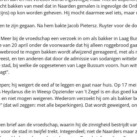
cht bakken van meel dat in Naarden gemalen is ingevolge de Ord
ijns) op kon worden geheven. Hij mocht daarmee wel iets, maar n
jaren te zijn gegaan. Na hem bakte Jacob Pietersz. Ruyter voor de 
er Meer bij de vroedschap een verzoek in om als bakker in Laag B
te van 20 april onder de voorwaarde dat hij alleen roggebrood ga
arwebrood te mogen bakken wordt afwijzend gereageerd, met als 
weest, en ten anderen dat door de admissie van sodanigen wittebr
 stad, bij welke de opgesetenen van Lage Bussum voorn. hun wit
agt".
epen; hij weigert de eed af te leggen en gaat naar huis. Op 17 mei
 Heydanus die in Weesp Opziender van 't Zegel is en dus goed 
 en niet mogen weigeren. Wederom verzoekt hij om als bakker b
 (dat wil zeggen: met alle beperkingen). Dat wordt geweigerd, o
een brief aan de vroedschap, waarin hij de zinnigheid bestrijdt 
voor de stad in twijfel trekt. Integendeel; niet de Naarders maar