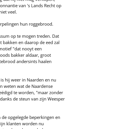
onnantie van 's Lands Recht op
iet veel.
dorpelingen hun roggebrood.
ussum op te mogen treden. Dat
at bakken en daarop de eed zal
motief "dat nooyt een
oods bakker aldaar, groot
tebrood andersints haalen
 is hij weer in Naarden en nu
kan weten wat de Naardense
eëdigd te worden, "maar zonder
ndanks de steun van zijn Weesper
van de opgelegde beperkingen en
 zijn klanten worden nu