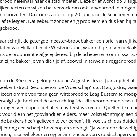
 brood helemaal naar de stad moeten. Deze brief wordt op 8 aug
wijken weten en wijzen het verzoek om ook tarwebrood te mogen
van doorzetten. Daarom stapte hij op 20 juni naar de Schepenen-
ie af te leggen. Dat gebeurt zonder enig probleem en dus kan hij
ggebrood.
ar schrijft de getergde meester-broodbakker een brief van vijf k
ten van Holland en de Westvriesland, waarin hij zijn verzoek al
gens de ordonnantie afgelegde eed bij de Schepenen-commissaris, 
zijne bakkerije van die tijd af, zoowel in tarwe als roggenbrood
m op de 30e der afgeloope maend Augustus dezes jaars op het al
seeker Extract Resolutie van de Vroedschap" d.d. 8 augustus, waar
iceert omme voortaan geen wittebrood te Laag Bussem te moogen
vervolgt zijn brief met de verzuchting "dat die voornoemde resolu
 mogen vercoopen niet alleen uytterst is vreemd, Quellende en
k voor die in het gooylandt en elders, maer volstrekt strijdig ae
de bakkers heeft gelieven te verleenen". Hij voelt zich dus duidel
ij er nog een schepje bovenop en vervolgt: ''ja waerdoor de wett
en, naar willekeur en eygenzinnigheede van vroedschapen van 