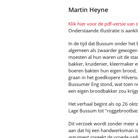
Martin Heyne
Klik hier voor de pdf-versie van di
Onderstaande illustratie is aankl
In de tijd dat Bussum onder het 
algemeen als zwaarder gewogen da
moesten al hun waren uit de sta
bakker, kruidenier, kleermaker e
boeren bakten hun eigen brood, a
graan in het goedkopere Hilvers
Bussumer Eng stond, wat toen n
een eigen broodbakker zou krijg
Het verhaal begint als op 26 ok
Lage Bussum tot "roggebrootbac
Dit verzoek wordt zonder meer a
aan dat hij een handwerksman is
argument spreekt de vroede vade