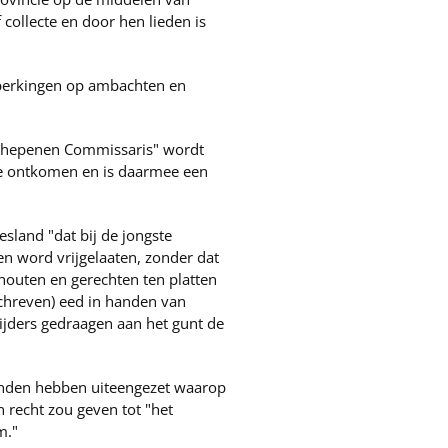
 collecte en door hen lieden is
beperkingen op ambachten en
n Schepenen Commissaris" wordt
te ontkomen en is daarmee een
land "dat bij de jongste
en word vrijgelaaten, zonder dat
houten en gerechten ten platten
chreven) eed in handen van
ijders gedraagen aan het gunt de
onden hebben uiteengezet waarop
 recht zou geven tot "het
m."