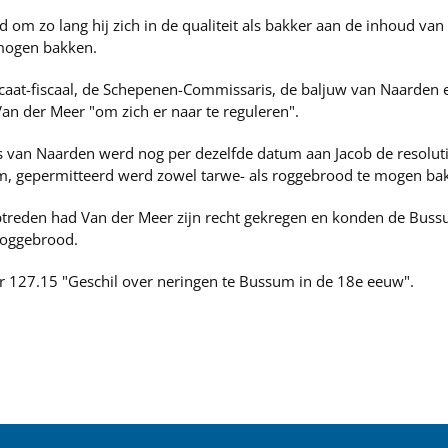
 om zo lang hij zich in de qualiteit als bakker aan de inhoud va
 mogen bakken.
ocaat-fiscaal, de Schepenen-Commissaris, de baljuw van Naarden
an der Meer "om zich er naar te reguleren".
an Naarden werd nog per dezelfde datum aan Jacob de resolutie
m, gepermitteerd werd zowel tarwe- als roggebrood te mogen ba
ptreden had Van der Meer zijn recht gekregen en konden de Buss
roggebrood.
er 127.15 "Geschil over neringen te Bussum in de 18e eeuw".