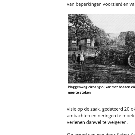
van beperkingen voorzien) en va
Plaggenweg circa 1910; kar met bossen 
mee te stoken
visie op de zaak, gedateerd 20 o
ambachten en neringen te moete
verlenen danwel te weigeren.
Op grond van een door Keizer Ka