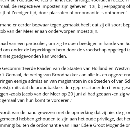
al, de respectieve imposten zijn geheven, 't zij bij verpagting of
jt of t'eeniger tijd, door placcaten of ordonnantie is ontnomen".
 iemand er eerder bezwaar tegen gemaakt heeft dat zij dit soort 
cob van der Meer er aan onderworpen moest zijn.
e daad van een particulier, om zig te doen beëdigen in hande va
eid om onder de beperkingen hem door de vroedschap opgelegd 
wat niet goedgevonden kan worden.
 Gecommitteerde Raaden van de Staaten van Holland en Westvries
 't Gemaal, de nering van Broodbakker aan alle in- en opgezeten
eringen eenige admissien van magistraten in de Steeden of van Sc
reist), mits dat de broodbakkers den geprescribeerden (=voorges
en -zoals Jacob van der Meer op 20 juni al had gedaan -en zig w
 gemaal van hun komt te vorderen."
wordt van de hand gewezen met de opmerking dat zij niet de gr
emeend hebben gehouden te zijn aan het oude privilege, dat hen
temming) buiten de ordonnantie van Haar Edele Groot Mogende o