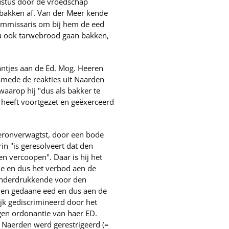
ustus door de vroedschap
 bakken af. Van der Meer kende
commissaris om bij hem de eed
 nu ook tarwebrood gaan bakken,
antjes aan de Ed. Mog. Heeren
smede de reakties uit Naarden
waarop hij "dus als bakker te
 heeft voortgezet en geëxerceerd
leronverwagtst, door een bode
in "is geresolveert dat den
 vercoopen". Daar is hij het
tie en dus het verbod aen de
 onderdrukkende voor den
n den gedaane eed en dus aen de
ijk gediscrimineerd door het
igen ordonantie van haer ED.
Naerden werd gerestrigeerd (=