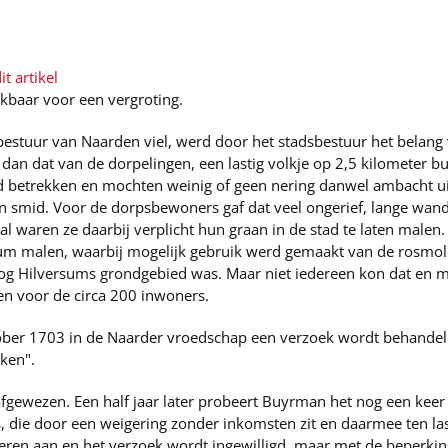
t artikel
ikbaar voor een vergroting.
bestuur van Naarden viel, werd door het stadsbestuur het belang 
n dat van de dorpelingen, een lastig volkje op 2,5 kilometer bui
d betrekken en mochten weinig of geen nering danwel ambacht u
n smid. Voor de dorpsbewoners gaf dat veel ongerief, lange wand
l waren ze daarbij verplicht hun graan in de stad te laten malen.
um malen, waarbij mogelijk gebruik werd gemaakt van de rosmole
og Hilversums grondgebied was. Maar niet iedereen kon dat en 
en voor de circa 200 inwoners.
tober 1703 in de Naarder vroedschap een verzoek wordt behandel
ken".
fgewezen. Een half jaar later probeert Buyrman het nog een keer 
, die door een weigering zonder inkomsten zit en daarmee ten l
ren aan en het verzoek wordt ingewilligd, maar met de beperking