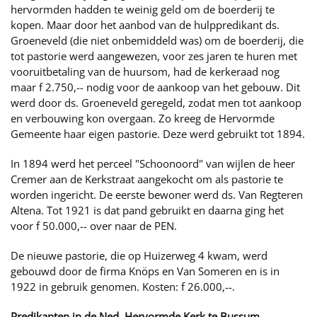
hervormden hadden te weinig geld om de boerderij te
kopen. Maar door het aanbod van de hulppredikant ds.
Groeneveld (die niet onbemiddeld was) om de boerderij, die
tot pastorie werd aangewezen, voor zes jaren te huren met
vooruitbetaling van de huursom, had de kerkeraad nog
maar f 2.750,-- nodig voor de aankoop van het gebouw. Dit
werd door ds. Groeneveld geregeld, zodat men tot aankoop
en verbouwing kon overgaan. Zo kreeg de Hervormde
Gemeente haar eigen pastorie. Deze werd gebruikt tot 1894.
In 1894 werd het perceel "Schoonoord" van wijlen de heer
Cremer aan de Kerkstraat aangekocht om als pastorie te
worden ingericht. De eerste bewoner werd ds. Van Regteren
Altena. Tot 1921 is dat pand gebruikt en daarna ging het
voor f 50.000,-- over naar de PEN.
De nieuwe pastorie, die op Huizerweg 4 kwam, werd
gebouwd door de firma Knöps en Van Someren en is in
1922 in gebruik genomen. Kosten: f 26.000,--.
Predikanten in de Ned. Hervormde Kerk te Bussum