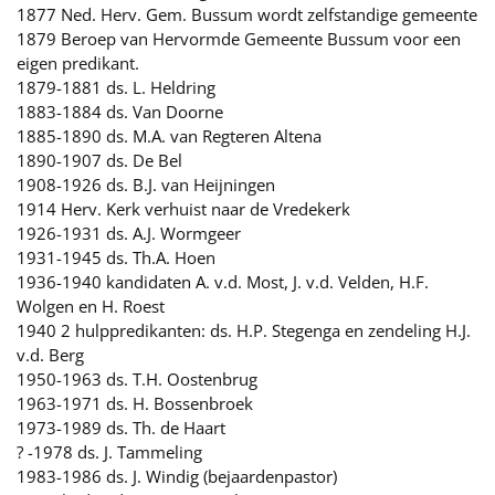
1877 Ned. Herv. Gem. Bussum wordt zelfstandige gemeente
1879 Beroep van Hervormde Gemeente Bussum voor een
eigen predikant.
1879-1881 ds. L. Heldring
1883-1884 ds. Van Doorne
1885-1890 ds. M.A. van Regteren Altena
1890-1907 ds. De Bel
1908-1926 ds. B.J. van Heijningen
1914 Herv. Kerk verhuist naar de Vredekerk
1926-1931 ds. A.J. Wormgeer
1931-1945 ds. Th.A. Hoen
1936-1940 kandidaten A. v.d. Most, J. v.d. Velden, H.F.
Wolgen en H. Roest
1940 2 hulppredikanten: ds. H.P. Stegenga en zendeling H.J.
v.d. Berg
1950-1963 ds. T.H. Oostenbrug
1963-1971 ds. H. Bossenbroek
1973-1989 ds. Th. de Haart
? -1978 ds. J. Tammeling
1983-1986 ds. J. Windig (bejaardenpastor)