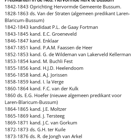
1842-1843 Oprichting Hervormde Gemeente Bussum.
1828-1863 ds. Van der Straten (algemeen predikant Laren-
Blaricum-Bussum)
1842-1843 kandidaat P.L. de Gaay Fortman
1843-1845 kand. E.C. Groeneveld
1846-1847 kand. Enklaar
1847-1851 kand. P.A.M. Faassen de Heer
1852-1853 kand. G. de Wildeman van Lakerveld Kellerman
1853-1854 kand. M. Buchli Fest
1855-1856 kand. H.J.D. Heelendoom
1856-1858 kand. A.J. Jorissen
1858-1859 kand. I. la Verge
1860-1864 kand. F.C. van der Kulk
1860 ds. E.G. Hoefer (nieuwe algemeen predikant voor
Laren-Blaricum-Bussum)
1864-1865 kand. J.E. Moltzer
1865-1869 kand. J. Tersteeg
1869-1871 kand. J.C. van Gorkum
1872-1873 ds. G.H. ter Kuile
1873-1876 ds. R. de Jongh van Arkel