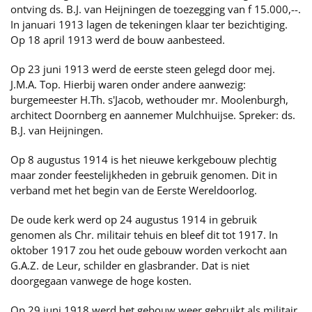
ontving ds. B.J. van Heijningen de toezegging van f 15.000,--.
In januari 1913 lagen de tekeningen klaar ter bezichtiging.
Op 18 april 1913 werd de bouw aanbesteed.
Op 23 juni 1913 werd de eerste steen gelegd door mej.
J.M.A. Top. Hierbij waren onder andere aanwezig:
burgemeester H.Th. s'Jacob, wethouder mr. Moolenburgh,
architect Doornberg en aannemer Mulchhuijse. Spreker: ds.
B.J. van Heijningen.
Op 8 augustus 1914 is het nieuwe kerkgebouw plechtig
maar zonder feestelijkheden in gebruik genomen. Dit in
verband met het begin van de Eerste Wereldoorlog.
De oude kerk werd op 24 augustus 1914 in gebruik
genomen als Chr. militair tehuis en bleef dit tot 1917. In
oktober 1917 zou het oude gebouw worden verkocht aan
G.A.Z. de Leur, schilder en glasbrander. Dat is niet
doorgegaan vanwege de hoge kosten.
Op 29 juni 1918 werd het gebouw weer gebruikt als militair