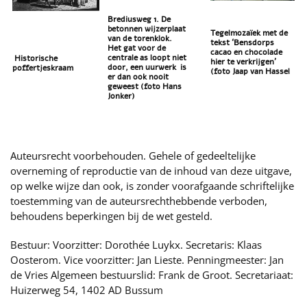
Brediusweg 1. De
betonnen wijzerplaat
Tegelmozaïek met de
van de torenklok.
tekst ‘Bensdorps
Het gat voor de
cacao en chocolade
centrale as loopt niet
Historische
hier te verkrijgen’
door, een uurwerk is
poffertjeskraam
(foto Jaap van Hassel
er dan ook nooit
geweest (foto Hans
Jonker)
Auteursrecht voorbehouden. Gehele of gedeeltelijke
overneming of reproductie van de inhoud van deze uitgave,
op welke wijze dan ook, is zonder voorafgaande schriftelijke
toestemming van de auteursrechthebbende verboden,
behoudens beperkingen bij de wet gesteld.
Bestuur: Voorzitter: Dorothée Luykx. Secretaris: Klaas
Oosterom. Vice voorzitter: Jan Lieste. Penningmeester: Jan
de Vries Algemeen bestuurslid: Frank de Groot. Secretariaat:
Huizerweg 54, 1402 AD Bussum