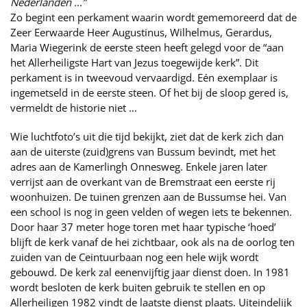
Nederlanden …”
Zo begint een perkament waarin wordt gememoreerd dat de
Zeer Eerwaarde Heer Augustinus, Wilhelmus, Gerardus,
Maria Wiegerink de eerste steen heeft gelegd voor de “aan
het Allerheiligste Hart van Jezus toegewijde kerk”. Dit
perkament is in tweevoud vervaardigd. Eén exemplaar is
ingemetseld in de eerste steen. Of het bij de sloop gered is,
vermeldt de historie niet …
Wie luchtfoto’s uit die tijd bekijkt, ziet dat de kerk zich dan
aan de uiterste (zuid)grens van Bussum bevindt, met het
adres aan de Kamerlingh Onnesweg. Enkele jaren later
verrijst aan de overkant van de Bremstraat een eerste rij
woonhuizen. De tuinen grenzen aan de Bussumse hei. Van
een school is nog in geen velden of wegen iets te bekennen.
Door haar 37 meter hoge toren met haar typische ‘hoed’
blijft de kerk vanaf de hei zichtbaar, ook als na de oorlog ten
zuiden van de Ceintuurbaan nog een hele wijk wordt
gebouwd. De kerk zal eenenvijftig jaar dienst doen. In 1981
wordt besloten de kerk buiten gebruik te stellen en op
Allerheiligen 1982 vindt de laatste dienst plaats. Uiteindelijk