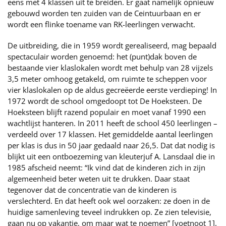
eens met 4 klassen uit te breiden. Er gaat namelijk opnieuw
gebouwd worden ten zuiden van de Ceintuurbaan en er
wordt een flinke toename van RK-leerlingen verwacht.
De uitbreiding, die in 1959 wordt gerealiseerd, mag bepaald
spectaculair worden genoemd: het (punt)dak boven de
bestaande vier klaslokalen wordt met behulp van 28 vijzels
3,5 meter omhoog getakeld, om ruimte te scheppen voor
vier klaslokalen op de aldus gecreëerde eerste verdieping! In
1972 wordt de school omgedoopt tot De Hoeksteen. De
Hoeksteen blijft razend populair en moet vanaf 1990 een
wachtlijst hanteren. In 2011 heeft de school 450 leerlingen –
verdeeld over 17 klassen. Het gemiddelde aantal leerlingen
per klas is dus in 50 jaar gedaald naar 26,5. Dat dat nodig is
blijkt uit een ontboezeming van kleuterjuf A. Lansdaal die in
1985 afscheid neemt: “Ik vind dat de kinderen zich in zijn
algemeenheid beter weten uit te drukken. Daar staat
tegenover dat de concentratie van de kinderen is
verslechterd. En dat heeft ook wel oorzaken: ze doen in de
huidige samenleving teveel indrukken op. Ze zien televisie,
gaan nu op vakantie, om maar wat te noemen” [voetnoot 1].