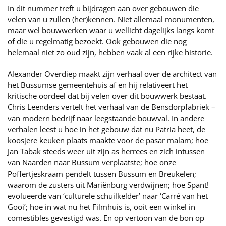
In dit nummer treft u bijdragen aan over gebouwen die
velen van u zullen (her)kennen. Niet allemaal monumenten,
maar wel bouwwerken waar u wellicht dagelijks langs komt
of die u regelmatig bezoekt. Ook gebouwen die nog
helemaal niet zo oud zijn, hebben vaak al een rijke historie.
Alexander Overdiep maakt zijn verhaal over de architect van
het Bussumse gemeentehuis af en hij relativeert het
kritische oordeel dat bij velen over dit bouwwerk bestaat.
Chris Leenders vertelt het verhaal van de Bensdorpfabriek –
van modern bedrijf naar leegstaande bouwval. In andere
verhalen leest u hoe in het gebouw dat nu Patria heet, de
koosjere keuken plaats maakte voor de pasar malam; hoe
Jan Tabak steeds weer uit zijn as herrees en zich intussen
van Naarden naar Bussum verplaatste; hoe onze
Poffertjeskraam pendelt tussen Bussum en Breukelen;
waarom de zusters uit Mariënburg verdwijnen; hoe Spant!
evolueerde van ‘culturele schuilkelder’ naar ‘Carré van het
Gooi’; hoe in wat nu het Filmhuis is, ooit een winkel in
comestibles gevestigd was. En op vertoon van de bon op