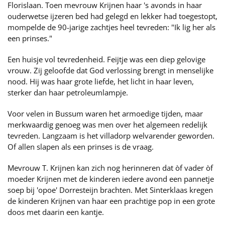
Florislaan. Toen mevrouw Krijnen haar 's avonds in haar
ouderwetse ijzeren bed had gelegd en lekker had toegestopt,
mompelde de 90-jarige zachtjes heel tevreden: "Ik lig her als
een prinses."
Een huisje vol tevredenheid. Feijtje was een diep gelovige
vrouw. Zij geloofde dat God verlossing brengt in menselijke
nood. Hij was haar grote liefde, het licht in haar leven,
sterker dan haar petroleumlampje.
Voor velen in Bussum waren het armoedige tijden, maar
merkwaardig genoeg was men over het algemeen redelijk
tevreden. Langzaam is het villadorp welvarender geworden.
Of allen slapen als een prinses is de vraag.
Mevrouw T. Krijnen kan zich nog herinneren dat òf vader òf
moeder Krijnen met de kinderen iedere avond een pannetje
soep bij 'opoe' Dorresteijn brachten. Met Sinterklaas kregen
de kinderen Krijnen van haar een prachtige pop in een grote
doos met daarin een kantje.