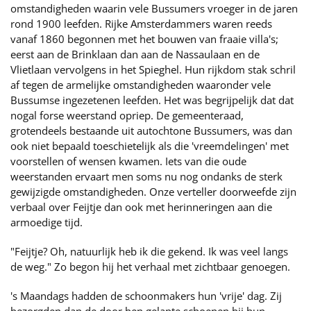
omstandigheden waarin vele Bussumers vroeger in de jaren
rond 1900 leefden. Rijke Amsterdammers waren reeds
vanaf 1860 begonnen met het bouwen van fraaie villa's;
eerst aan de Brinklaan dan aan de Nassaulaan en de
Vlietlaan vervolgens in het Spieghel. Hun rijkdom stak schril
af tegen de armelijke omstandigheden waaronder vele
Bussumse ingezetenen leefden. Het was begrijpelijk dat dat
nogal forse weerstand opriep. De gemeenteraad,
grotendeels bestaande uit autochtone Bussumers, was dan
ook niet bepaald toeschietelijk als die 'vreemdelingen' met
voorstellen of wensen kwamen. Iets van die oude
weerstanden ervaart men soms nu nog ondanks de sterk
gewijzigde omstandigheden. Onze verteller doorweefde zijn
verbaal over Feijtje dan ook met herinneringen aan die
armoedige tijd.
"Feijtje? Oh, natuurlijk heb ik die gekend. Ik was veel langs
de weg." Zo begon hij het verhaal met zichtbaar genoegen.
's Maandags hadden de schoonmakers hun 'vrije' dag. Zij