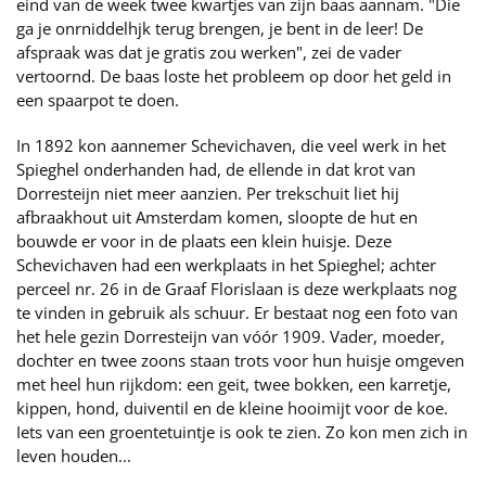
eind van de week twee kwartjes van zijn baas aannam. "Die
ga je onrniddelhjk terug brengen, je bent in de leer! De
afspraak was dat je gratis zou werken", zei de vader
vertoornd. De baas loste het probleem op door het geld in
een spaarpot te doen.
In 1892 kon aannemer Schevichaven, die veel werk in het
Spieghel onderhanden had, de ellende in dat krot van
Dorresteijn niet meer aanzien. Per trekschuit liet hij
afbraakhout uit Amsterdam komen, sloopte de hut en
bouwde er voor in de plaats een klein huisje. Deze
Schevichaven had een werkplaats in het Spieghel; achter
perceel nr. 26 in de Graaf Florislaan is deze werkplaats nog
te vinden in gebruik als schuur. Er bestaat nog een foto van
het hele gezin Dorresteijn van vóór 1909. Vader, moeder,
dochter en twee zoons staan trots voor hun huisje omgeven
met heel hun rijkdom: een geit, twee bokken, een karretje,
kippen, hond, duiventil en de kleine hooimijt voor de koe.
Iets van een groentetuintje is ook te zien. Zo kon men zich in
leven houden...