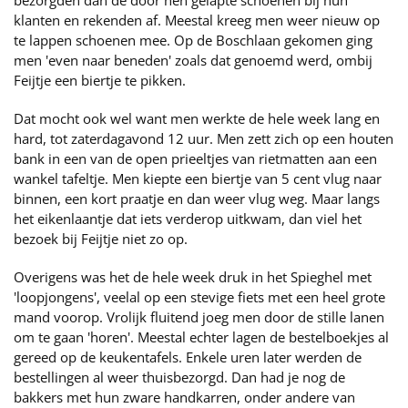
bezorgden dan de door hen gelapte schoenen bij hun
klanten en rekenden af. Meestal kreeg men weer nieuw op
te lappen schoenen mee. Op de Boschlaan gekomen ging
men 'even naar beneden' zoals dat genoemd werd, ombij
Feijtje een biertje te pikken.
Dat mocht ook wel want men werkte de hele week lang en
hard, tot zaterdagavond 12 uur. Men zett zich op een houten
bank in een van de open prieeltjes van rietmatten aan een
wankel tafeltje. Men kiepte een biertje van 5 cent vlug naar
binnen, een kort praatje en dan weer vlug weg. Maar langs
het eikenlaantje dat iets verderop uitkwam, dan viel het
bezoek bij Feijtje niet zo op.
Overigens was het de hele week druk in het Spieghel met
'loopjongens', veelal op een stevige fiets met een heel grote
mand voorop. Vrolijk fluitend joeg men door de stille lanen
om te gaan 'horen'. Meestal echter lagen de bestelboekjes al
gereed op de keukentafels. Enkele uren later werden de
bestellingen al weer thuisbezorgd. Dan had je nog de
bakkers met hun zware handkarren, onder andere van