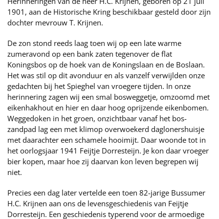
Herinneringen van de heer H.C. Krijnen, geboren op 21 juli
1901, aan de Historische Kring beschikbaar gesteld door zijn
dochter mevrouw T. Krijnen.
De zon stond reeds laag toen wij op een late warme
zumeravond op een bank zaten tegenover de flat
Koningsbos op de hoek van de Koningslaan en de Boslaan.
Het was stil op dit avonduur en als vanzelf verwijlden onze
gedachten bij het Spieghel van vroegere tijden. In onze
herinnering zagen wij een smal bosweggetje, omzoomd met
eikenhakhout en hier en daar hoog oprijzende eikenbomen.
Weggedoken in het groen, onzichtbaar vanaf het bos-
zandpad lag een met klimop overwoekerd daglonershuisje
met daarachter een schamele hooimijt. Daar woonde tot in
het oorlogsjaar 1941 Feijtje Dorresteijn. Je kon daar vroeger
bier kopen, maar hoe zij daarvan kon leven begrepen wij
niet.
Precies een dag later vertelde een toen 82-jarige Bussumer
H.C. Krijnen aan ons de levensgeschiedenis van Feijtje
Dorresteijn. Een geschiedenis typerend voor de armoedige