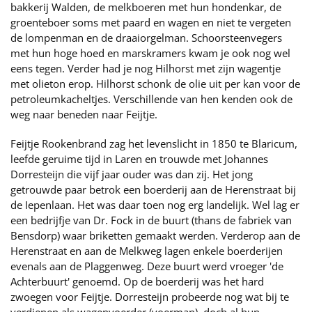
bakkerij Walden, de melkboeren met hun hondenkar, de
groenteboer soms met paard en wagen en niet te vergeten
de lompenman en de draaiorgelman. Schoorsteenvegers
met hun hoge hoed en marskramers kwam je ook nog wel
eens tegen. Verder had je nog Hilhorst met zijn wagentje
met olieton erop. Hilhorst schonk de olie uit per kan voor de
petroleumkacheltjes. Verschillende van hen kenden ook de
weg naar beneden naar Feijtje.
Feijtje Rookenbrand zag het levenslicht in 1850 te Blaricum,
leefde geruime tijd in Laren en trouwde met Johannes
Dorresteijn die vijf jaar ouder was dan zij. Het jong
getrouwde paar betrok een boerderij aan de Herenstraat bij
de Iepenlaan. Het was daar toen nog erg landelijk. Wel lag er
een bedrijfje van Dr. Fock in de buurt (thans de fabriek van
Bensdorp) waar briketten gemaakt werden. Verderop aan de
Herenstraat en aan de Melkweg lagen enkele boerderijen
evenals aan de Plaggenweg. Deze buurt werd vroeger 'de
Achterbuurt' genoemd. Op de boerderij was het hard
zwoegen voor Feijtje. Dorresteijn probeerde nog wat bij te