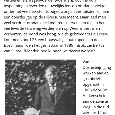
verdienen als wagenvoerder (voerman), doch al hun
inspanningen leverden nauwelijks iets op omdat er ziekte
onder het vee heerste. Noodgedwongen verhuisden zij naar
een boerderijtje op de Hilversumse Meent. Daar leed men
veel verdriet omdat vele kinderen stierven aan tbc en het
vee leverde te weinig verdiensten op.Weer moest men
verhuizen, de nood was hoog. Via de gebroeders De Leeuw
kon men voor f 25 een bouwvallige hut kopen aan de
Boschlaan. Toen het gezin daar in 1889 introk, zei Bertus
van 9 jaar: "Moeder, hoe kunnen we daarin wonen?"
Vader
Dorresteijn ging
werken aan de
gasfabriek,
opgericht in
1886 door Dr.
Hafkenscheid
aan de Zwarte
Weg. In die tijd
werd er 12 uur