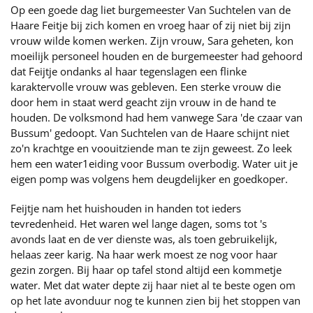
Op een goede dag liet burgemeester Van Suchtelen van de
Haare Feitje bij zich komen en vroeg haar of zij niet bij zijn
vrouw wilde komen werken. Zijn vrouw, Sara geheten, kon
moeilijk personeel houden en de burgemeester had gehoord
dat Feijtje ondanks al haar tegenslagen een flinke
karaktervolle vrouw was gebleven. Een sterke vrouw die
door hem in staat werd geacht zijn vrouw in de hand te
houden. De volksmond had hem vanwege Sara 'de czaar van
Bussum' gedoopt. Van Suchtelen van de Haare schijnt niet
zo'n krachtge en voouitziende man te zijn geweest. Zo leek
hem een water1eiding voor Bussum overbodig. Water uit je
eigen pomp was volgens hem deugdelijker en goedkoper.
Feijtje nam het huishouden in handen tot ieders
tevredenheid. Het waren wel lange dagen, soms tot 's
avonds laat en de ver dienste was, als toen gebruikelijk,
helaas zeer karig. Na haar werk moest ze nog voor haar
gezin zorgen. Bij haar op tafel stond altijd een kommetje
water. Met dat water depte zij haar niet al te beste ogen om
op het late avonduur nog te kunnen zien bij het stoppen van