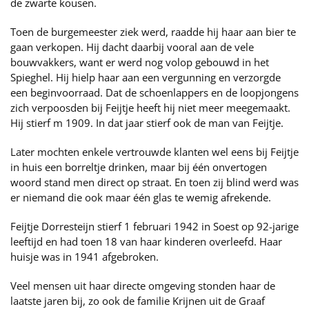
de zwarte kousen.
Toen de burgemeester ziek werd, raadde hij haar aan bier te
gaan verkopen. Hij dacht daarbij vooral aan de vele
bouwvakkers, want er werd nog volop gebouwd in het
Spieghel. Hij hielp haar aan een vergunning en verzorgde
een beginvoorraad. Dat de schoenlappers en de loopjongens
zich verpoosden bij Feijtje heeft hij niet meer meegemaakt.
Hij stierf m 1909. In dat jaar stierf ook de man van Feijtje.
Later mochten enkele vertrouwde klanten wel eens bij Feijtje
in huis een borreltje drinken, maar bij één onvertogen
woord stand men direct op straat. En toen zij blind werd was
er niemand die ook maar één glas te wemig afrekende.
Feijtje Dorresteijn stierf 1 februari 1942 in Soest op 92-jarige
leeftijd en had toen 18 van haar kinderen overleefd. Haar
huisje was in 1941 afgebroken.
Veel mensen uit haar directe omgeving stonden haar de
laatste jaren bij, zo ook de familie Krijnen uit de Graaf