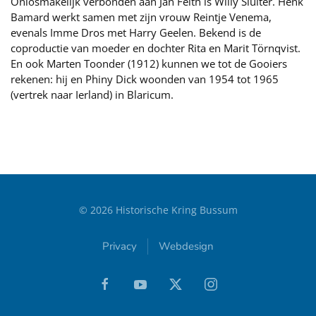
Onlosmakelijk verbonden aan Jan Feith is Willy Sluiter. Henk
Bamard werkt samen met zijn vrouw Reintje Venema,
evenals Imme Dros met Harry Geelen. Bekend is de
coproductie van moeder en dochter Rita en Marit Törnqvist.
En ook Marten Toonder (1912) kunnen we tot de Gooiers
rekenen: hij en Phiny Dick woonden van 1954 tot 1965
(vertrek naar Ierland) in Blaricum.
©
2026
Historische Kring Bussum
Privacy
Webdesign