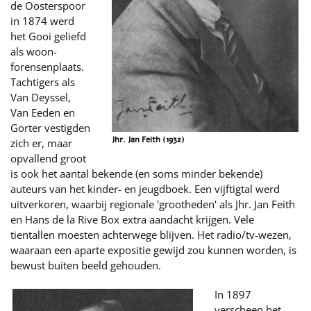
de Oosterspoor
in 1874 werd
het Gooi geliefd
als woon-
forensenplaats.
Tachtigers als
Van Deyssel,
Van Eeden en
Gorter vestigden
Jhr. Jan Feith (1932)
zich er, maar
opvallend groot
is ook het aantal bekende (en soms minder bekende)
auteurs van het kinder- en jeugdboek. Een vijftigtal werd
uitverkoren, waarbij regionale 'grootheden' als Jhr. Jan Feith
en Hans de la Rive Box extra aandacht krijgen. Vele
tientallen moesten achterwege blijven. Het radio/tv-wezen,
waaraan een aparte expositie gewijd zou kunnen worden, is
bewust buiten beeld gehouden.
In 1897
verscheen het