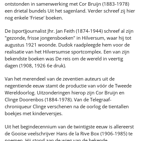
ontstonden in samenwerking met Cor Bruijn (1883-1978)
een drietal bundels Uit het sagenland. Verder schreef zij hier
nog enkele 'Friese' boeken.
De (sport)journalist Jhr. Jan Feith (1874-1944) schreef al zijn
"gezonde, frisse jongensboeken" in Hilversum, waar hij tot
augustus 1921 woonde. Dudok raadpleegde hem voor de
realisatie van het Hilversumse sportcomplex. Een van zijn
bekendste boeken was De reis om de wereld in veertig
dagen (1908, 1926 6e druk).
Van het merendeel van de zeventien auteurs uit de
negentiende eeuw stamt de productie van vóór de Tweede
Wereldoorlog. Uitzonderingen hierop zijn Cor Bruijn en
Clinge Doorenbos (1884-1978). Van de Telegraaf-
chroniqueur Clinge verschenen na de oorlog de tientallen
boekjes met kinderversjes.
Uit het begindecennium van de twintigste eeuw is allereerst
de Gooise veelschrijver Hans de la Rive Box (1906-1985) te
noemen. Hij stond aan de wieg van de bekende