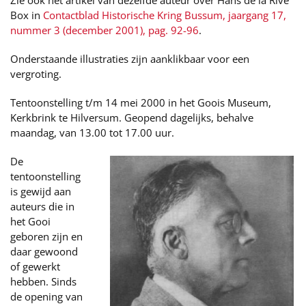
Zie ook het artikel van dezelfde auteur over Hans de la Rive
Box in
Contactblad Historische Kring Bussum, jaargang 17,
nummer 3 (december 2001), pag. 92-96
.
Onderstaande illustraties zijn aanklikbaar voor een
vergroting.
Tentoonstelling t/m 14 mei 2000 in het Goois Museum,
Kerkbrink te Hilversum. Geopend dagelijks, behalve
maandag, van 13.00 tot 17.00 uur.
De
tentoonstelling
is gewijd aan
auteurs die in
het Gooi
geboren zijn en
daar gewoond
of gewerkt
hebben. Sinds
de opening van