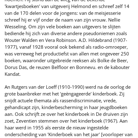
'kwartjesboeken' van uitgeverij Helmond en schreef zelf 14
van de 170 delen voor de jongens: van de meisjesserie
schreef hij er vijf onder de naam van zijn vrouw. Nellie
Wesseling. Om zijn vele boeken aan uitgevers te slijten
bediende hij zich van diverse andere pseudoniemen zoals
Wouter Walden en Vera Robinson. A.D. Hildebrand (1907-
1977), vanaf 1928 vooral ook bekend als radio-omroeper,
was verreweg het productiefst van allen met ongeveer 250
boeken, waaronder uitgebreide reeksen als Bolke de Beer,
Dorus Das, de reuzen Belfloor en Bonnevu. en de kabouter
Kandat.
An Rutgers van der Loeff (1910-1990) werd na de oorlog de
grote baanbreker met het 'geëngageerde' kinderboek. Zij
snijdt actuele themata als rassendiscriminatie, vrede,
gehandicapt zijn, kinderbescherming in haar jeugdboeken
aan. Ook schrijft ze over het kinderboek in De druiven zijn
zoet, Zeventien stemmen over het kinderboek (1967). Aan
haar werd in 1955 als eerste de nieuw ingestelde
onderscheiding van 'Kinderboek van het jaar' [voorloper van