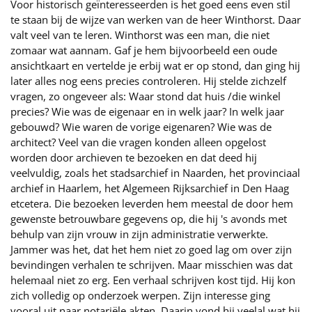
Voor historisch geïnteresseerden is het goed eens even stil
te staan bij de wijze van werken van de heer Winthorst. Daar
valt veel van te leren. Winthorst was een man, die niet
zomaar wat aannam. Gaf je hem bijvoorbeeld een oude
ansichtkaart en vertelde je erbij wat er op stond, dan ging hij
later alles nog eens precies controleren. Hij stelde zichzelf
vragen, zo ongeveer als: Waar stond dat huis /die winkel
precies? Wie was de eigenaar en in welk jaar? In welk jaar
gebouwd? Wie waren de vorige eigenaren? Wie was de
architect? Veel van die vragen konden alleen opgelost
worden door archieven te bezoeken en dat deed hij
veelvuldig, zoals het stadsarchief in Naarden, het provinciaal
archief in Haarlem, het Algemeen Rijksarchief in Den Haag
etcetera. Die bezoeken leverden hem meestal de door hem
gewenste betrouwbare gegevens op, die hij 's avonds met
behulp van zijn vrouw in zijn administratie verwerkte.
Jammer was het, dat het hem niet zo goed lag om over zijn
bevindingen verhalen te schrijven. Maar misschien was dat
helemaal niet zo erg. Een verhaal schrijven kost tijd. Hij kon
zich volledig op onderzoek werpen. Zijn interesse ging
vooral uit naar notariële akten. Daarin vond hij veelal wat hij