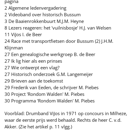
pagina
2 Algemene ledenvergadering
2 Videoband over historisch Bussum
3 De Baaienrokkenbuurt M.J.M. Heyne
8 Lezers reageren: het 'vuilnisbosje' H.J. van Welsen
11 ViJos I. de Beer
24 Race met transportfietsen door Bussum (2) J.H.M.
Klijnman
27 Een genealogische werkgroep B. de Beer
27 Ik lig hier als een prinses
27 Wie ontwerpt een vlag?
27 Historisch onderzoek G.M. Langemeijer
29 Brieven aan de toekomst
29 Frederik van Eeden, de schrijver M. Piebes
30 Project 'Rondom Walden' M. Piebes
30 Programma 'Rondom Walden' M. Piebes
Voorblad: Drumband ViJos in 1971 op concours in Milheze,
waar de eerste prijs werd behaald. Rechts de heer C. v.d.
Akker. (Zie het artikel p. 11 vlgg.)