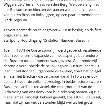
Wiggers de Vries en Klaas van den Berg. We doen lang niet
alle Bussumse architecten eer aan en we laten architecten
van buiten Bussum links liggen, op een paar beroemdheden
uit de regio na.
Te voet neemt de route ongeveer 4 uur in beslag, op de fiets
ongeveer 2 uur.
Startpunt: Hoofdingang NS-station Naarden-Bussum.
Toen in 1874 de Oosterspoorlijn werd geopend, resulteerde
dat in een enorme expansie van het slaperige boerendorp
dat Bussum tot dat moment was geweest. Gedurende vijf
decennia verdubbelde de bevolking van Bussum iedere 10
jaar. Er ontstonden uitgebreide villawijken, zoals het Spiegel
en later het Brediuskwartier, maar vanaf 1910 was er ook
aandacht voor de volkshuisvesting. In beide sectoren waren
Bussumse architecten actief, die een groot deel van de
uitbreiding van ons dorp voor hun rekening namen. Zij zijn
niet allemaal landelijk bekend geraakt, zoals K.P.C. de Bazel,
maar dat zij hun vak verstonden blijkt wel uit het grote