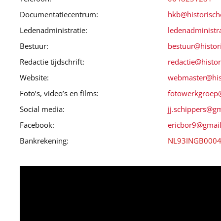
Documentatiecentrum:
hkb@historisch
Ledenadministratie:
ledenadministr
Bestuur:
bestuur@histor
Redactie tijdschrift:
redactie@histo
Website:
webmaster@his
Foto’s, video’s en films:
fotowerkgroep@
Social media:
jj.schippers@g
Facebook:
ericbor9@gmai
Bankrekening:
NL93INGB000