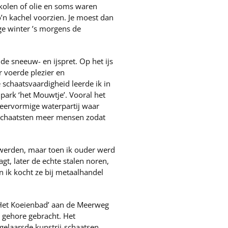
 kolen of olie en soms waren
’n kachel voorzien. Je moest dan
nge winter ’s morgens de
e sneeuw- en ijspret. Op het ijs
r voerde plezier en
schaatsvaardigheid leerde ik in
ark ‘het Mouwtje’. Vooral het
meervormige waterpartij waar
r schaatsten meer mensen zodat
 werden, maar toen ik ouder werd
gt, later de echte stalen noren,
 ik kocht ze bij metaalhandel
‘Het Koeienbad’ aan de Meerweg
 gehore gebracht. Het
gelaarsde kunstrij-schaatsen