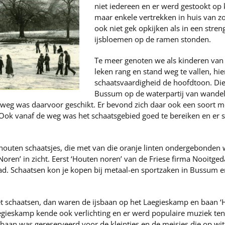
niet iedereen en er werd gestookt op
maar enkele vertrekken in huis van zo
ook niet gek opkijken als in een stre
ijsbloemen op de ramen stonden.
Te meer genoten we als kinderen van d
leken rang en stand weg te vallen, hie
schaatsvaardigheid de hoofdtoon. Die 
Bussum op de waterpartij van wandelp
nweg was daarvoor geschikt. Er bevond zich daar ook een soort 
n. Ook vanaf de weg was het schaatsgebied goed te bereiken en e
 houten schaatsjes, die met van die oranje linten ondergebonden
ren’ in zicht. Eerst ‘Houten noren’ van de Friese firma Nooitgeda
ad. Schaatsen kon je kopen bij metaal-en sportzaken in Bussum en
t schaatsen, dan waren de ijsbaan op het Laegieskamp en baan 
gieskamp kende ook verlichting en er werd populaire muziek ten
an was gereserveerd voor de kleintjes en de meisjes die op wit