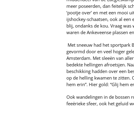
meer poseerden, dan feitelijk s
‘pootje over’ en met een mooi u
ijshockey-schaatsen, ook al een 
blij, ondanks de kou. Vraag was 
waren de Ankeveense plassen en 
Met sneeuw had het sportpark Bu
gevormd door en veel hoger gele
Amsterdam. Met sleeën van alle
bedekte hellingen afroetsjen. Naa
beschikking hadden over een be
op de helling kwamen te zitten.
hem erin”. Hier gold: “Glij hem e
Ook wandelingen in de bossen ro
feeërieke sfeer, ook het geluid