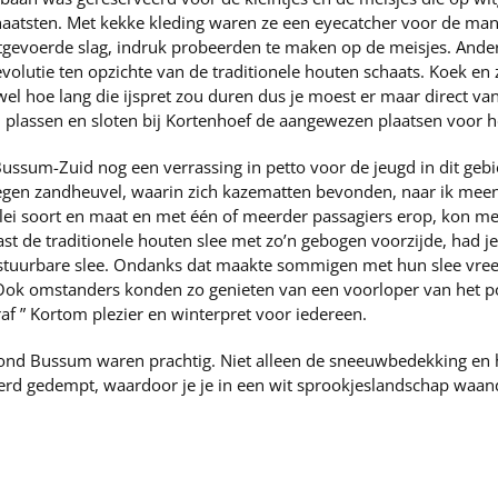
chaatsten. Met kekke kleding waren ze een eyecatcher voor de man
itgevoerde slag, indruk probeerden te maken op de meisjes. Ande
evolutie ten opzichte van de traditionele houten schaats. Koek e
wel hoe lang die ijspret zou duren dus je moest er maar direct van
plassen en sloten bij Kortenhoef de aangewezen plaatsen voor h
ssum-Zuid nog een verrassing in petto voor de jeugd in dit gebi
gen zandheuvel, waarin zich kazematten bevonden, naar ik meen,
rlei soort en maat en met één of meerder passagiers erop, kon 
st de traditionele houten slee met zo’n gebogen voorzijde, had je
stuurbare slee. Ondanks dat maakte sommigen met hun slee vree
 Ook omstanders konden zo genieten van een voorloper van het p
raf ” Kortom plezier en winterpret voor iedereen.
nd Bussum waren prachtig. Niet alleen de sneeuwbedekking en he
 werd gedempt, waardoor je je in een wit sprookjeslandschap wa