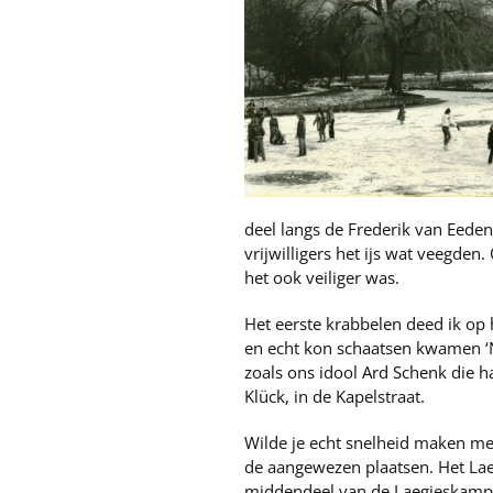
deel langs de Frederik van Eede
vrijwilligers het ijs wat veegde
het ook veiliger was.
Het eerste krabbelen deed ik op
en echt kon schaatsen kwamen ‘No
zoals ons idool Ard Schenk die h
Klück, in de Kapelstraat.
Wilde je echt snelheid maken me
de aangewezen plaatsen. Het Lae
middendeel van de Laegieskampba