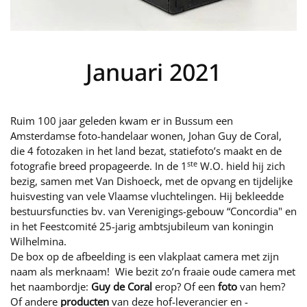
Januari 2021
Ruim 100 jaar geleden kwam er in Bussum een
Amsterdamse foto-handelaar wonen, Johan Guy de Coral,
die 4 fotozaken in het land bezat, statiefoto’s maakt en de
ste
fotografie breed propageerde.
In de 1
W.O. hield hij zich
bezig, samen met Van Dishoeck, met de opvang en tijdelijke
huisvesting van vele Vlaamse vluchtelingen.
Hij bekleedde
bestuursfuncties bv. van Verenigings-gebouw “Concordia" en
in het Feestcomité 25-jarig ambtsjubileum van koningin
Wilhelmina.
De box op de afbeelding is een vlakplaat camera met zijn
naam als merknaam! Wie bezit zo’n fraaie oude camera met
het naambordje:
Guy
de
Coral
erop? Of een
foto
van hem?
Of andere
producten
van deze hof-leverancier en -